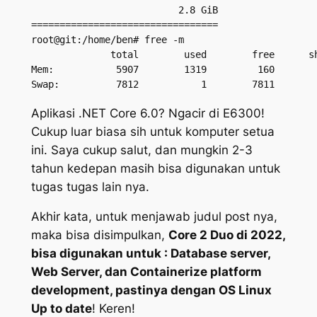
                          2.8 GiB

=================================

root@git:/home/ben# free -m

              total        used        free      sh
Mem:           5907        1319         160        
Aplikasi .NET Core 6.0? Ngacir di E6300!
Cukup luar biasa sih untuk komputer setua
ini. Saya cukup salut, dan mungkin 2-3
tahun kedepan masih bisa digunakan untuk
tugas tugas lain nya.
Akhir kata, untuk menjawab judul post nya,
maka bisa disimpulkan,
Core 2 Duo di 2022,
bisa digunakan untuk : Database server,
Web Server, dan Containerize platform
development, pastinya dengan OS Linux
Up to date
! Keren!