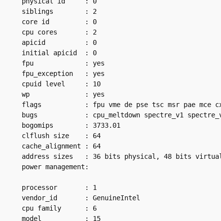
physical id     : 0

siblings        : 2

core id         : 0

cpu cores       : 2

apicid          : 0

initial apicid  : 0

fpu             : yes

fpu_exception   : yes

cpuid level     : 10

wp              : yes

flags           : fpu vme de pse tsc msr pae mce c
bugs            : cpu_meltdown spectre_v1 spectre_v
bogomips        : 3733.01

clflush size    : 64

cache_alignment : 64

address sizes   : 36 bits physical, 48 bits virtual
power management:

processor       : 1

vendor_id       : GenuineIntel

cpu family      : 6

model           : 15
