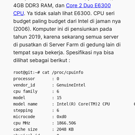
4GB DDR3 RAM, dan
Core 2 Duo E6300
CPU
. Ya tidak salah lihat E6300. CPU seri
budget paling budget dari Intel di jaman nya
(2006). Komputer ini di pensiunkan pada
tahun 2019, karena sekarang semua server
di pusatkan di Server Farm di gedung lain di
tempat saya bekerja. Spesifikasi nya bisa
dilihat sebagai berikut :
root@git:~# cat /proc/cpuinfo

processor       : 0

vendor_id       : GenuineIntel

cpu family      : 6

model           : 15

model name      : Intel(R) Core(TM)2 CPU          6
stepping        : 6

microcode       : 0xd0

cpu MHz         : 1866.506

cache size      : 2048 KB
