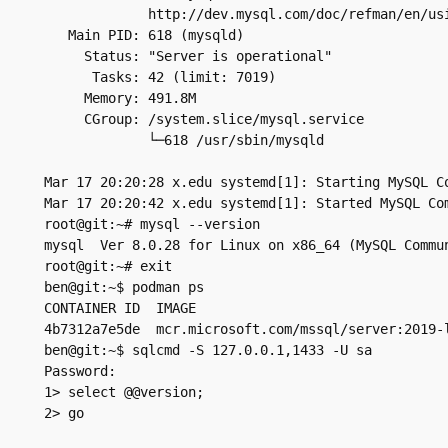
             http://dev.mysql.com/doc/refman/en/usi
   Main PID: 618 (mysqld)

     Status: "Server is operational"

      Tasks: 42 (limit: 7019)

     Memory: 491.8M

     CGroup: /system.slice/mysql.service

             └─618 /usr/sbin/mysqld

Mar 17 20:20:28 x.edu systemd[1]: Starting MySQL Co
Mar 17 20:20:42 x.edu systemd[1]: Started MySQL Com
root@git:~# mysql --version

mysql  Ver 8.0.28 for Linux on x86_64 (MySQL Commun
root@git:~# exit

ben@git:~$ podman ps

CONTAINER ID  IMAGE                               
4b7312a7e5de  mcr.microsoft.com/mssql/server:2019-
ben@git:~$ sqlcmd -S 127.0.0.1,1433 -U sa

Password:

1> select @@version;

2> go
