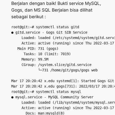
Berjalan dengan baik! Bukti service MySQL,
Gogs, dan MS SQL Berjalan bisa dilihat
sebagai berikut :
root@git:~# systemctl status gitd

● gitd.service - Gogs Git SIB Service

     Loaded: loaded (/etc/systemd/system/gitd.servi
     Active: active (running) since Thu 2022-03-17 
   Main PID: 731 (gogs)

      Tasks: 10 (limit: 7019)

     Memory: 99.5M

     CGroup: /system.slice/gitd.service

             └─731 /home/git/gogs/gogs web

Mar 17 20:20:42 x.edu systemd[1]: Started Gogs Git 
Mar 17 20:20:42 x.edu gogs[731]: 2022/03/17 20:20:4
root@git:~# systemctl status mysql

● mysql.service - MySQL Community Server

     Loaded: loaded (/lib/systemd/system/mysql.serv
     Active: active (running) since Thu 2022-03-17 
       Docs: man:mysqld(8)
