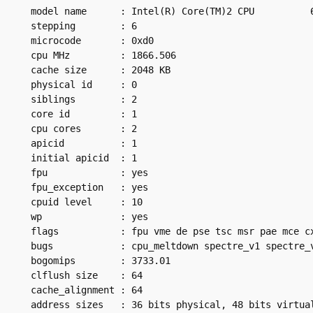
model name      : Intel(R) Core(TM)2 CPU          6
stepping        : 6

microcode       : 0xd0

cpu MHz         : 1866.506

cache size      : 2048 KB

physical id     : 0

siblings        : 2

core id         : 1

cpu cores       : 2

apicid          : 1

initial apicid  : 1

fpu             : yes

fpu_exception   : yes

cpuid level     : 10

wp              : yes

flags           : fpu vme de pse tsc msr pae mce c
bugs            : cpu_meltdown spectre_v1 spectre_v
bogomips        : 3733.01

clflush size    : 64

cache_alignment : 64

address sizes   : 36 bits physical, 48 bits virtual