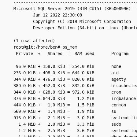
--------------------------------------------------
Microsoft SQL Server 2019 (RTM-CU15) (KB5008996) - 
        Jan 12 2022 22:30:08

        Copyright (C) 2019 Microsoft Corporation

        Developer Edition (64-bit) on Linux (Ubunt
(1 rows affected)

root@git:/home/ben# ps_mem

 Private  +   Shared  =  RAM used       Program

 96.0 KiB + 158.0 KiB = 254.0 KiB       none

236.0 KiB + 408.0 KiB = 644.0 KiB       atd

344.0 KiB + 476.0 KiB = 820.0 KiB       agetty

380.0 KiB + 452.0 KiB = 832.0 KiB       htcacheclea
344.0 KiB + 628.0 KiB = 972.0 KiB       cron

376.0 KiB + 844.0 KiB =   1.2 MiB       irqbalance

444.0 KiB +   1.0 MiB =   1.5 MiB       conmon

560.0 KiB +   1.4 MiB =   1.9 MiB       su

916.0 KiB +   2.1 MiB =   3.0 MiB       systemd-tim
  1.4 MiB +   2.0 MiB =   3.3 MiB       sudo

  1.2 MiB +   2.5 MiB =   3.6 MiB       systemd-log
  1.4 MiB +   3.0 MiB =   4.4 MiB       dbus-daemon