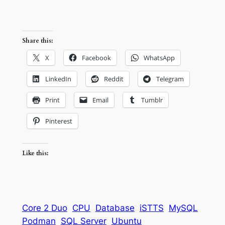
Share this:
X
Facebook
WhatsApp
LinkedIn
Reddit
Telegram
Print
Email
Tumblr
Pinterest
Like this:
Core 2 Duo
CPU
Database
iSTTS
MySQL
Podman
SQL Server
Ubuntu