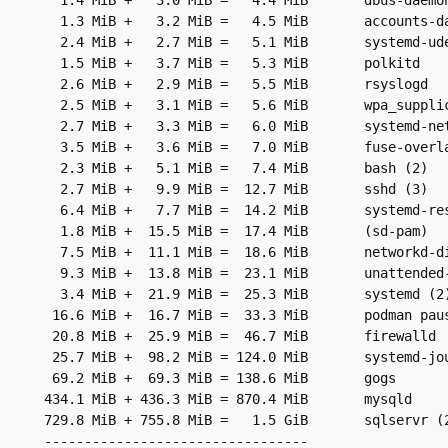
  1.3 MiB +   3.2 MiB =   4.5 MiB       accounts-da
  2.4 MiB +   2.7 MiB =   5.1 MiB       systemd-ude
  1.5 MiB +   3.7 MiB =   5.3 MiB       polkitd

  2.6 MiB +   2.9 MiB =   5.5 MiB       rsyslogd

  2.5 MiB +   3.1 MiB =   5.6 MiB       wpa_supplic
  2.7 MiB +   3.3 MiB =   6.0 MiB       systemd-net
  3.5 MiB +   3.6 MiB =   7.0 MiB       fuse-overla
  2.3 MiB +   5.1 MiB =   7.4 MiB       bash (2)

  2.7 MiB +   9.9 MiB =  12.7 MiB       sshd (3)

  6.4 MiB +   7.7 MiB =  14.2 MiB       systemd-res
  1.8 MiB +  15.5 MiB =  17.4 MiB       (sd-pam)

  7.5 MiB +  11.1 MiB =  18.6 MiB       networkd-di
  9.3 MiB +  13.8 MiB =  23.1 MiB       unattended-
  3.4 MiB +  21.9 MiB =  25.3 MiB       systemd (2)
 16.6 MiB +  16.7 MiB =  33.3 MiB       podman paus
 20.8 MiB +  25.9 MiB =  46.7 MiB       firewalld

 25.7 MiB +  98.2 MiB = 124.0 MiB       systemd-jou
 69.2 MiB +  69.3 MiB = 138.6 MiB       gogs

434.1 MiB + 436.3 MiB = 870.4 MiB       mysqld

729.8 MiB + 755.8 MiB =   1.5 GiB       sqlservr (2
---------------------------------
