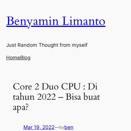
Skip
to
Benyamin Limanto
content
Just Random Thought from myself
Home
Blog
Core 2 Duo CPU : Di
tahun 2022 – Bisa buat
apa?
Mar 19, 2022
—
ben
by