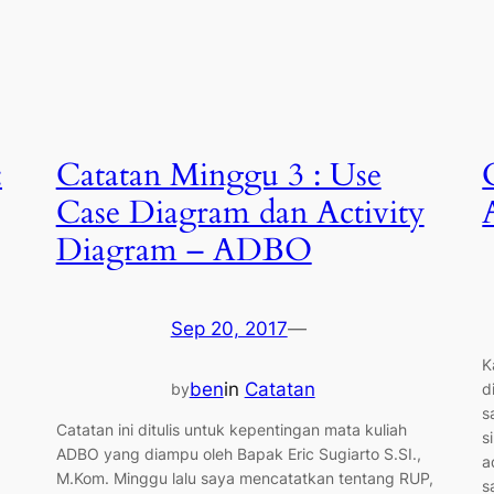
:
Catatan Minggu 3 : Use
Case Diagram dan Activity
Diagram – ADBO
Sep 20, 2017
—
K
ben
in
Catatan
d
by
s
Catatan ini ditulis untuk kepentingan mata kuliah
s
ADBO yang diampu oleh Bapak Eric Sugiarto S.SI.,
a
M.Kom. Minggu lalu saya mencatatkan tentang RUP,
s