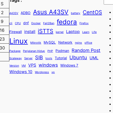
Tags :
S
Asus A43SV
CentOS
2
ADBO
A43SV
battery
fedora
9
dnf
cli
CPU
Docker
Fail2Ban
Firefox
iSTTS
16
install
Laptop
Firewall
kernel
Learn
Life
23
Linux
MySQL
Network
Mikrotik
nginx
office
30
Random Post
Podman
Package
Perjalanan Hidup
PHP
SIB
Ubuntu
UML
Tutorial
Scaleway
Server
tools
windows
VPS
Windows 7
Version
VM
Windows 10
Wordpress
xp