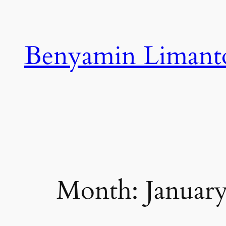
Skip
to
content
Benyamin Limant
Month:
Januar