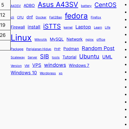
Asus A43SV
CentOS
5
ADBO
A43SV
battery
fedora
12
dnf
cli
CPU
Docker
Fail2Ban
Firefox
iSTTS
19
install
Laptop
Firewall
kernel
Learn
Life
26
Linux
MySQL
Network
Mikrotik
nginx
office
Random Post
Podman
Package
Perjalanan Hidup
PHP
SIB
Ubuntu
UML
Tutorial
Scaleway
Server
tools
windows
VPS
Windows 7
Version
VM
Windows 10
Wordpress
xp