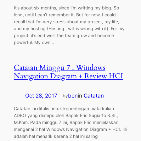
It’s about six months, since I’m writting my blog. So
long, until I can’t remember it. But for now, I could
recall that I’m very stress about my project, my life,
and my hosting (Hosting , wtf is wrong with it). For my
project, it’s end well, the team grow and become
powerful. My own…
Catatan Minggu 7 : Windows
Navigation Diagram + Review HCI
Oct 28, 2017
—
ben
in
Catatan
by
Catatan ini ditulis untuk kepentingan mata kuliah
ADBO yang diampu oleh Bapak Eric Sugiarto S.SI.,
M.Kom. Pada minggu 7 ini, Bapak Eric menjelaskan
mengenai 2 hal Windows Navigation Diagram + HCI. Ini
adalah hal menarik karena 2 hal ini saling