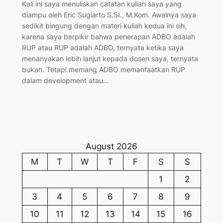
Kali ini saya menuliskan catatan kuliah saya yang
diampu oleh Eric Sugiarto S.SI., M.Kom. Awalnya saya
sedikit bingung dengan materi kuliah kedua ini sih,
karena saya berpikir bahwa penerapan ADBO adalah
RUP atau RUP adalah ADBO, ternyata ketika saya
menanyakan lebih lanjut kepada dosen saya, ternyata
bukan. Tetapi memang ADBO memanfaatkan RUP
dalam development atau…
August 2026
M
T
W
T
F
S
S
1
2
3
4
5
6
7
8
9
10
11
12
13
14
15
16