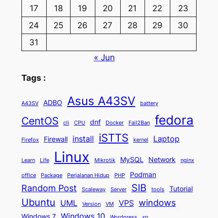
17
18
19
20
21
22
23
24
25
26
27
28
29
30
31
« Jun
Tags :
Asus A43SV
ADBO
A43SV
battery
fedora
CentOS
dnf
cli
CPU
Docker
Fail2Ban
iSTTS
install
Laptop
Firewall
Firefox
kernel
Linux
MySQL
Network
Learn
Life
Mikrotik
nginx
Podman
office
Package
Perjalanan Hidup
PHP
SIB
Random Post
Tutorial
Scaleway
Server
tools
Ubuntu
windows
UML
VPS
Version
VM
Windows 10
Windows 7
Wordpress
xp