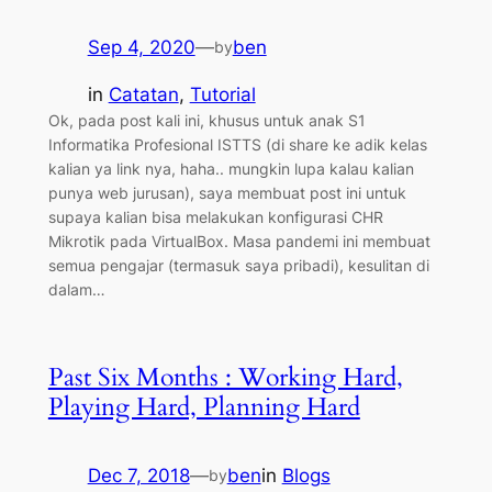
Sep 4, 2020
—
ben
by
in
Catatan
, 
Tutorial
Ok, pada post kali ini, khusus untuk anak S1
Informatika Profesional ISTTS (di share ke adik kelas
kalian ya link nya, haha.. mungkin lupa kalau kalian
punya web jurusan), saya membuat post ini untuk
supaya kalian bisa melakukan konfigurasi CHR
Mikrotik pada VirtualBox. Masa pandemi ini membuat
semua pengajar (termasuk saya pribadi), kesulitan di
dalam…
Past Six Months : Working Hard,
Playing Hard, Planning Hard
Dec 7, 2018
—
ben
in
Blogs
by