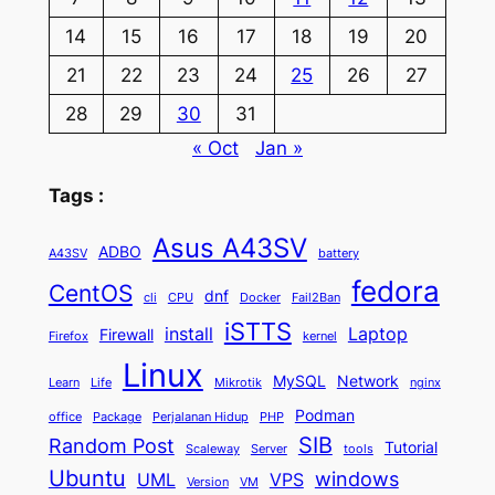
14
15
16
17
18
19
20
21
22
23
24
25
26
27
28
29
30
31
« Oct
Jan »
Tags :
Asus A43SV
ADBO
A43SV
battery
fedora
CentOS
dnf
cli
CPU
Docker
Fail2Ban
iSTTS
install
Laptop
Firewall
Firefox
kernel
Linux
MySQL
Network
Learn
Life
Mikrotik
nginx
Podman
office
Package
Perjalanan Hidup
PHP
SIB
Random Post
Tutorial
Scaleway
Server
tools
Ubuntu
windows
UML
VPS
Version
VM