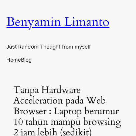
Skip
to
Benyamin Limanto
content
Just Random Thought from myself
Home
Blog
Tanpa Hardware
Acceleration pada Web
Browser : Laptop berumur
10 tahun mampu browsing
2 jam lebih (sedikit)