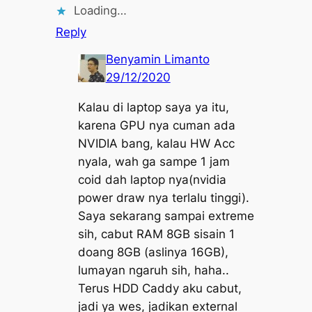
Loading…
Reply
Benyamin Limanto
29/12/2020
Kalau di laptop saya ya itu,
karena GPU nya cuman ada
NVIDIA bang, kalau HW Acc
nyala, wah ga sampe 1 jam
coid dah laptop nya(nvidia
power draw nya terlalu tinggi).
Saya sekarang sampai extreme
sih, cabut RAM 8GB sisain 1
doang 8GB (aslinya 16GB),
lumayan ngaruh sih, haha..
Terus HDD Caddy aku cabut,
jadi ya wes, jadikan external