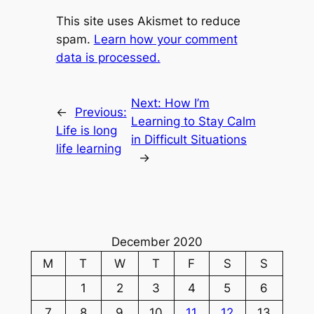
This site uses Akismet to reduce
spam.
Learn how your comment
data is processed.
Next:
How I’m
←
Previous:
Learning to Stay Calm
Life is long
in Difficult Situations
life learning
→
December 2020
M
T
W
T
F
S
S
1
2
3
4
5
6
7
8
9
10
11
12
13