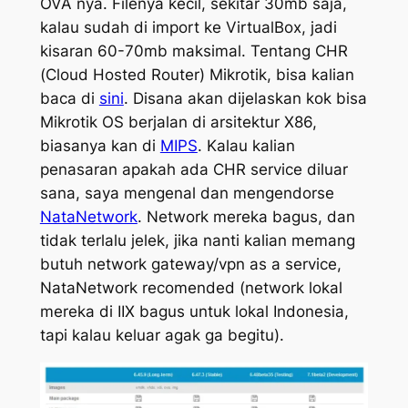
OVA nya. Filenya kecil, sekitar 30mb saja,
kalau sudah di import ke VirtualBox, jadi
kisaran 60-70mb maksimal. Tentang CHR
(Cloud Hosted Router) Mikrotik, bisa kalian
baca di
sini
. Disana akan dijelaskan kok bisa
Mikrotik OS berjalan di arsitektur X86,
biasanya kan di
MIPS
. Kalau kalian
penasaran apakah ada CHR service diluar
sana, saya mengenal dan mengendorse
NataNetwork
. Network mereka bagus, dan
tidak terlalu jelek, jika nanti kalian memang
butuh network gateway/vpn as a service,
NataNetwork recomended (network lokal
mereka di IIX bagus untuk lokal Indonesia,
tapi kalau keluar agak ga begitu).