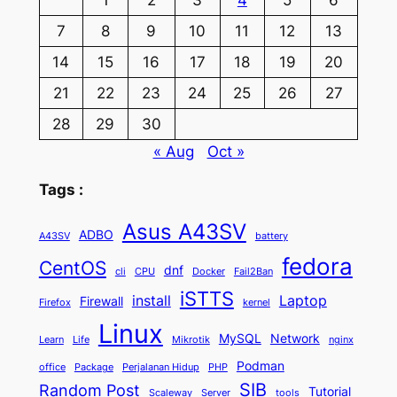
1
2
3
4
5
6
7
8
9
10
11
12
13
14
15
16
17
18
19
20
21
22
23
24
25
26
27
28
29
30
« Aug
Oct »
Tags :
Asus A43SV
ADBO
A43SV
battery
fedora
CentOS
dnf
cli
CPU
Docker
Fail2Ban
iSTTS
install
Laptop
Firewall
Firefox
kernel
Linux
MySQL
Network
Learn
Life
Mikrotik
nginx
Podman
office
Package
Perjalanan Hidup
PHP
SIB
Random Post
Tutorial
Scaleway
Server
tools