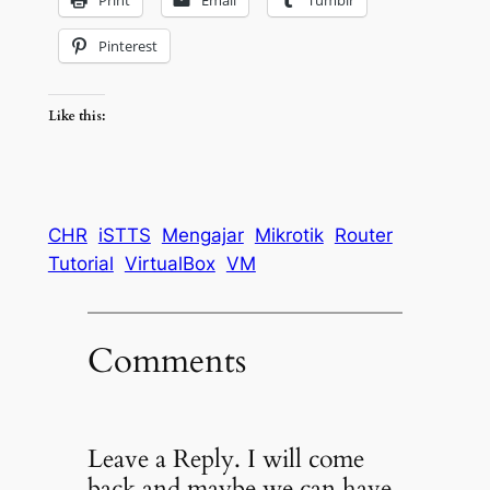
Print
Email
Tumblr
Pinterest
Like this:
CHR
iSTTS
Mengajar
Mikrotik
Router
Tutorial
VirtualBox
VM
Comments
Leave a Reply. I will come
back and maybe we can have