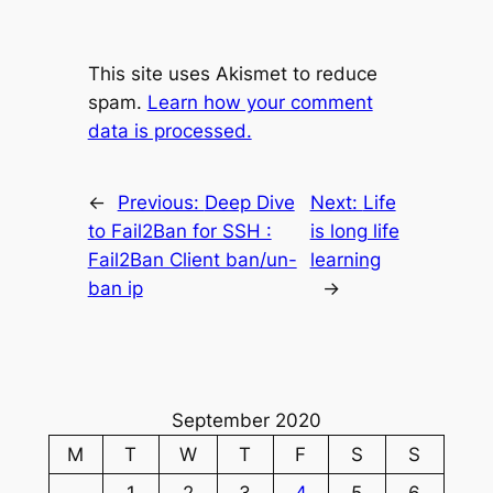
This site uses Akismet to reduce
spam.
Learn how your comment
data is processed.
←
Previous:
Deep Dive
Next:
Life
to Fail2Ban for SSH :
is long life
Fail2Ban Client ban/un-
learning
ban ip
→
September 2020
M
T
W
T
F
S
S