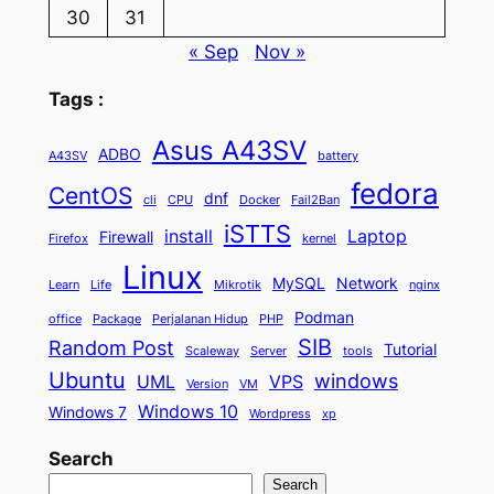
30
31
« Sep
Nov »
Tags :
Asus A43SV
ADBO
A43SV
battery
fedora
CentOS
dnf
cli
CPU
Docker
Fail2Ban
iSTTS
install
Laptop
Firewall
Firefox
kernel
Linux
MySQL
Network
Learn
Life
Mikrotik
nginx
Podman
office
Package
Perjalanan Hidup
PHP
SIB
Random Post
Tutorial
Scaleway
Server
tools
Ubuntu
windows
UML
VPS
Version
VM
Windows 10
Windows 7
Wordpress
xp
Search
Search