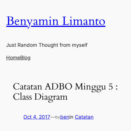
Skip
to
Benyamin Limanto
content
Just Random Thought from myself
Home
Blog
Catatan ADBO Minggu 5 :
Class Diagram
Oct 4, 2017
—
ben
in
Catatan
by